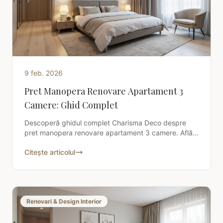
9 feb. 2026
Pret Manopera Renovare Apartament 3
Camere: Ghid Complet
Descoperă ghidul complet Charisma Deco despre
pret manopera renovare apartament 3 camere. Află
costurile estimate, sfaturi esențiale și cum să
Citește articolul
economisești.
Renovari & Design Interior