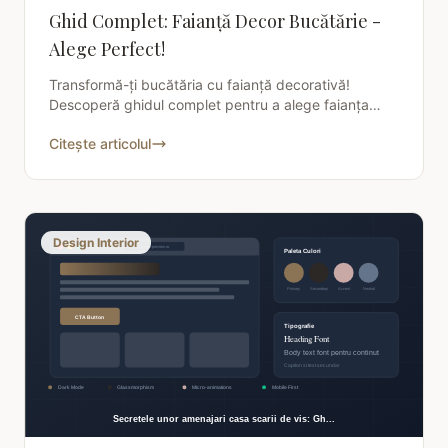
Ghid Complet: Faianță Decor Bucătărie -
Alege Perfect!
Transformă-ți bucătăria cu faianță decorativă!
Descoperă ghidul complet pentru a alege faianța
perfectă, idei de decor și sfaturi practice. Creează
Citește articolul
acum
Design Interior