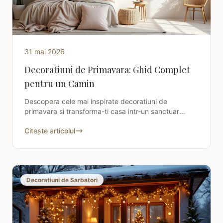
31 mai 2026
Decoratiuni de Primavara: Ghid Complet
pentru un Camin
Descopera cele mai inspirate decoratiuni de
primavara si transforma-ti casa intr-un sanctuar
vibrant. Afla sfaturi practice si idei creative de la
Citește articolul
Stilist
Decoratiuni de Sarbatori