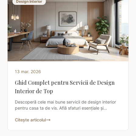
Design Interior
13 mar. 2026
Ghid Complet pentru Servicii de Design
Interior de Top
Descoperă cele mai bune servicii de design interior
pentru casa ta de vis. Află sfaturi esențiale și
recomandări profesionale pentru un interior
Citește articolul
impecabil.