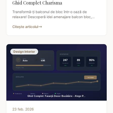
Ghid Complet Charisma
Transformă-ți balconul de bloc într-o oază de
relaxare! Descoperă idei amenajare balcon bloc,
sfaturi practice și soluții inteligente pentru orice
Citește articolul
spațiu
Design Interior
23 feb. 2026