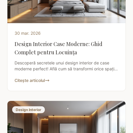
30 mar. 2026
Design Interior Case Moderne: Ghid
Complet pentru Locuința
Descoperă secretele unui design interior de case
moderne perfect! Află cum să transformi orice spațiu
într-o oază de stil și funcționalitate cu Charisma
Citește articolul
Deco.
Design Interior