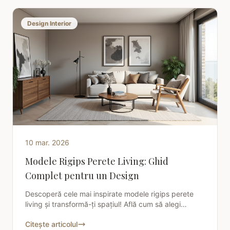
Design Interior
10 mar. 2026
Modele Rigips Perete Living: Ghid
Complet pentru un Design
Descoperă cele mai inspirate modele rigips perete
living și transformă-ți spațiul! Află cum să alegi
designul perfect și să creezi un ambient de vis.
Citește articolul
Citește