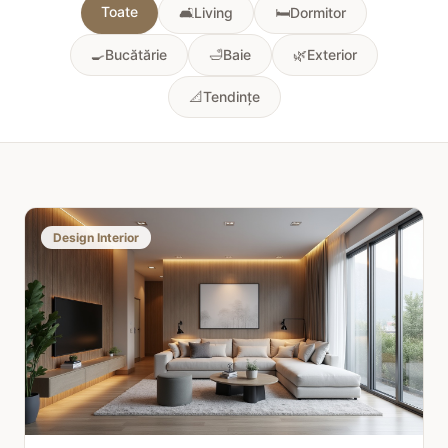
Toate
🛋️
Living
🛏️
Dormitor
🍳
Bucătărie
🛁
Baie
🌿
Exterior
📐
Tendințe
Design Interior