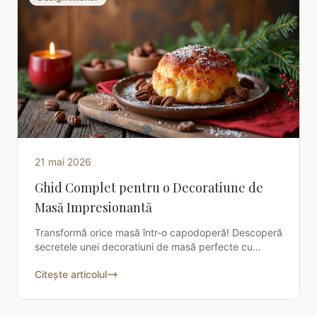
21 mai 2026
Ghid Complet pentru o Decoratiune de
Masă Impresionantă
Transformă orice masă într-o capodoperă! Descoperă
secretele unei decoratiuni de masă perfecte cu
ghidul Charisma Deco. Află cum să creezi o
Citește articolul
atmosferă