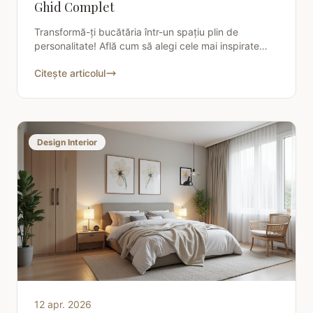
Ghid Complet
Transformă-ți bucătăria într-un spațiu plin de
personalitate! Află cum să alegi cele mai inspirate
decoratiuni bucatarie perete și creează un ambient
Citește articolul
de vis.
Design Interior
12 apr. 2026