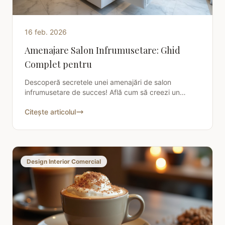
16 feb. 2026
Amenajare Salon Infrumusetare: Ghid
Complet pentru
Descoperă secretele unei amenajări de salon
infrumusetare de succes! Află cum să creezi un
spațiu funcțional și primitor pentru clienții tăi cu
Citește articolul
ghidul Charisma
Design Interior Comercial