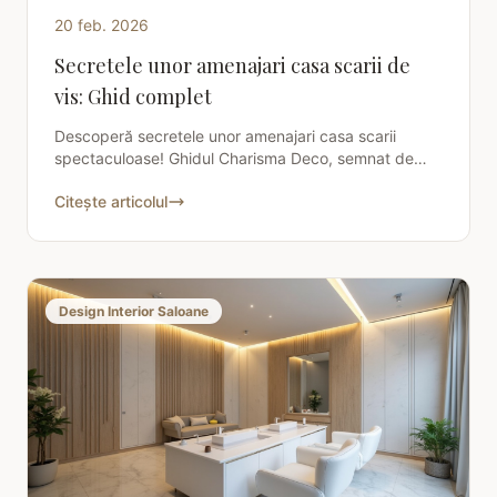
20 feb. 2026
Secretele unor amenajari casa scarii de
vis: Ghid complet
Descoperă secretele unor amenajari casa scarii
spectaculoase! Ghidul Charisma Deco, semnat de
Designer Elena Popescu, îți oferă inspirație și sfaturi
Citește articolul
practice
Design Interior Saloane